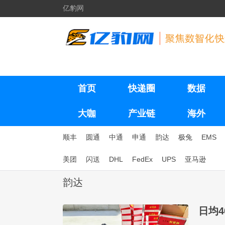
亿豹网
首页
快递圈
数据
大咖
产业链
海外
顺丰
圆通
中通
申通
韵达
极兔
EMS
美团
闪送
DHL
FedEx
UPS
亚马逊
韵达
日均