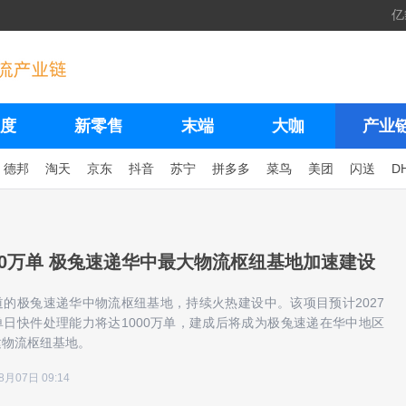
亿
度
新零售
末端
大咖
产业
德邦
淘天
京东
抖音
苏宁
拼多多
菜鸟
美团
闪送
D
00万单 极兔速递华中最大物流枢纽基地加速建设
的极兔速递华中物流枢纽基地，持续火热建设中。该项目预计2027
日快件处理能力将达1000万单，建成后将成为极兔速递在华中地区
建物流枢纽基地。
8月07日 09:14