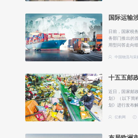
国际运输
日前，国家税
务部门推出的首
用型问答走向
中国物流与采
十五五邮政
近日，国家邮政
划》（以下简
划》进行发布
亿豹网
布局欧洲