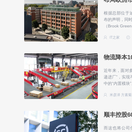
根据总部位于迪拜Bl
布的声明，同
（Brook Gre
IT之家
物流降本1
近年来，面对
递进厂”，实现
中的“内置模块”
米彦泽 方素菊
顺丰控股6
而这也将公司