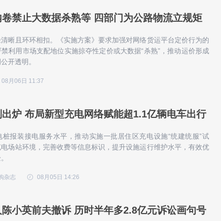
内卷禁止大数据杀熟等 四部门为公路物流立规矩
径清晰且环环相扣。《实施方案》要求加强对网络货运平台定价行为的
禁利用市场支配地位实施掠夺性定价或大数据“杀熟”，推动运价形成
例公开透明。
08月06日 11:37
出炉 布局新型充电网络赋能超1.1亿辆电车出行
电桩报装接电服务水平，推动实施一批居住区充电设施“统建统服”试
充电场站环境，完善收费等信息标识，提升设施运行维护水平，有效优
验。
购杂志
08月05日 14:26
陈小英前夫撤诉 历时半年多2.8亿元诉讼画句号