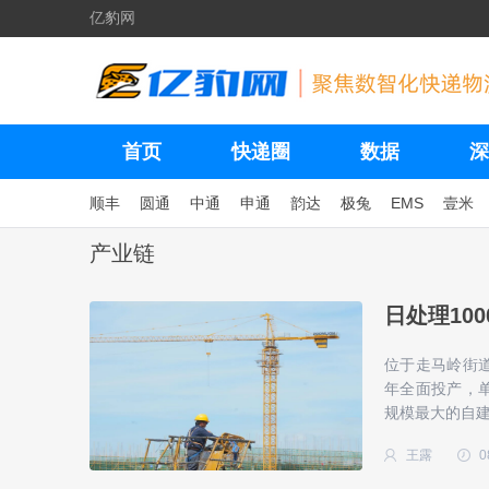
亿豹网
首页
快递圈
数据
深
顺丰
圆通
中通
申通
韵达
极兔
EMS
壹米
产业链
日处理10
位于走马岭街道
年全面投产，单
规模最大的自
王露
0