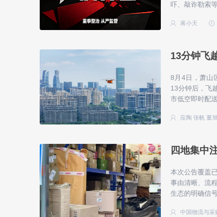
吓、敲诈勒索等
蒋小天
13分钟飞
8月4日，萧
13分钟后，飞
市低空即时配
应陶 张帆 董
四地集中注
本次公告覆盖已
事由清晰、流
生态的明确信
中国物流与采