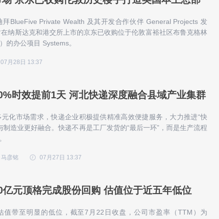
ueFive Private Wealth 及其开发合作伙伴 General Projects 发
时在纳斯达克和港交所上市的京东已收购位于伦敦富裕社区布鲁克格林
en）的办公项目 Systems。
07月28日 13:37
0%时效提前1天 河北快递深度融合县域产业集群
多元化市场需求，快递企业积极提供精准高效便捷服务，大力推进“快
与制造业更好融合。快递不再是工厂发货的“最后一环”，而是生产流程
。
 马彦铭
07月27日 13:37
0亿元顶格完成股份回购 估值位于近五年低位
估值带至明显的低位，截至7月22日收盘，公司市盈率（TTM）为