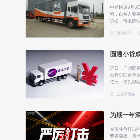
申通快递8月3
料，自然人奚
诉讼，请求确认
读创新闻
圆通小贷
近日，广州圆通
发行全国首单以
亿元，优先A级票
上交所债券
为期一年
专项斗争打击
劳务碰瓷、舆