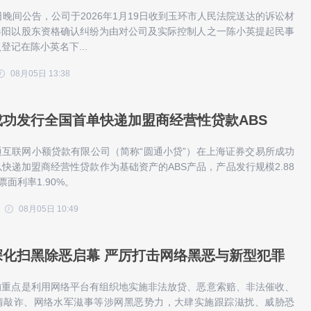
日晚间公告，公司于2026年1月19日收到玉环市人民法院送达的诉讼材
春阳以股东资格确认纠纷为由对公司及实际控制人之一陈小英提起民事
登记在陈小英名下...
08月05日 13:38
成功发行全国首单快递加盟商经营性贷款ABS
互联网小额贷款有限公司（简称“圆通小贷”）在上海证券交易所成功
快递加盟商经营性贷款作为基础资产的ABS产品，产品发行规模2.88
面利率1.90%。
08月05日 10:49
深化扫黑除恶启幕 严厉打击网络黑恶与新型犯罪
的重点是利用网络平台有组织地实施非法放贷、恶意索赔、非法催收、
情敲诈、网络水军滋事等涉网黑恶势力，大肆实施跟踪滋扰、威胁恐