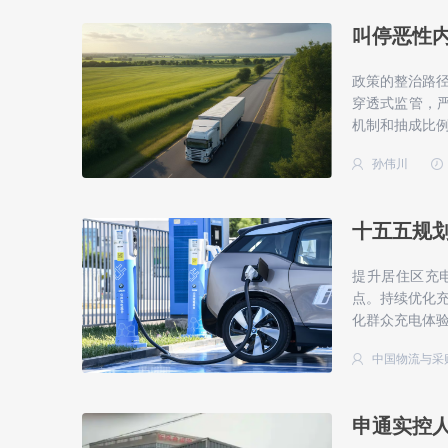
叫停恶性
政策的整治路
穿透式监管，严
机制和抽成比
孙伟川
十五五规划
提升居住区充
点。持续优化
化群众充电体
中国物流与采
申通实控人