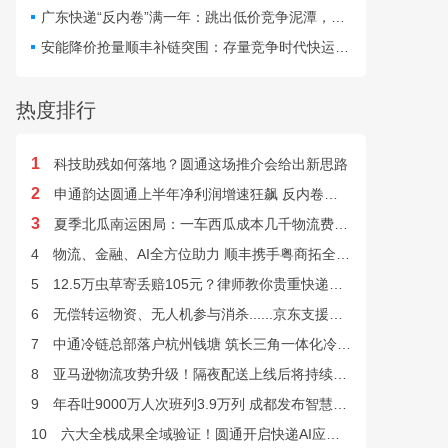
最快24小时完成末端派送。
广东快递“反内卷”满一年：跳出低价竞争泥潭，网点盈利与小哥收入双向改善
安能降价抢量顺丰补链突围：存量竞争时代快运行业该如何突破发展困局？
热度排行
1
科技助残如何落地？圆通这场推介会给出新思路
2
申通韵达圆通上半年净利润增速狂飙 反内卷效果显现
3
夏季北瓜南运困局：一车西瓜成本几千物流费上万谁来解？
4
物流、金融、AI全方位助力 顺丰携手粤商拓全球市场
5
12.5万虫草寄丢赔105元？律师教你贵重快递丢失如何维权
6
无偿转运物资、无人机参与消杀......京东支援广西灾后重建
7
中通冷链总部落户杭州钱塘 筑长三角一体化冷链中枢基地
8
亚马逊物流攻势升级！隔夜配送上线后将持续挤压快递巨头
9
年吞吐9000万人次班列3.9万列 成都发布智慧物流“双清单”
10
六大全栈成果全域验证！圆通开启快递AI应用规模化落地