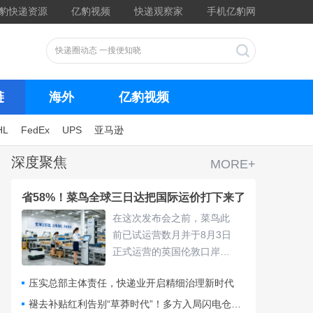
豹快递资源
亿豹视频
快递观察家
手机亿豹网
链
海外
亿豹视频
HL
FedEx
UPS
亚马逊
深度聚焦
MORE+
省58%！菜鸟全球三日达把国际运价打下来了
在这次发布会之前，菜鸟此
前已试运营数月并于8月3日
正式运营的英国伦敦口岸
仓，采用“关仓一体”模式，把
压实总部主体责任，快递业开启精细治理新时代
清关、查验、末端派送收拢
进同一套体系，包裹落地后
褪去补贴红利告别“草莽时代”！多方入局闪电仓要靠什么打赢即时零售争夺战？