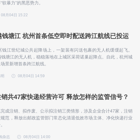
“软暴力”的黑恶势力。
08月04日 15:22
越钱塘江 杭州首条低空即时配送跨江航线已投运
山区钱江世纪城公共起降场上，一架装有闪送包裹的无人机缓缓起飞。
越钱塘江的无人机，稳稳落地在上城区采荷诺巢起降点。自此，杭州城
送场景新增首条跨江航线。
旭明
08月04日 14:59
销共47家快递经营许可 释放怎样的监管信号？
完成注销、拟作废、公示拟注销三类情形，涉及企业合计47家，注销
程规范，释放出邮政监管部门常态化清退低效市场主体、净化快递行业
号。
购杂志
08月04日 14:00