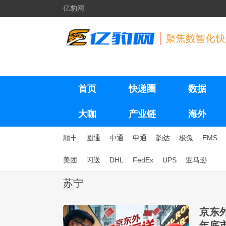
亿豹网
首页
快递圈
数据
大咖
产业链
海外
顺丰
圆通
中通
申通
韵达
极兔
EMS
美团
闪送
DHL
FedEx
UPS
亚马逊
苏宁
京东
年底