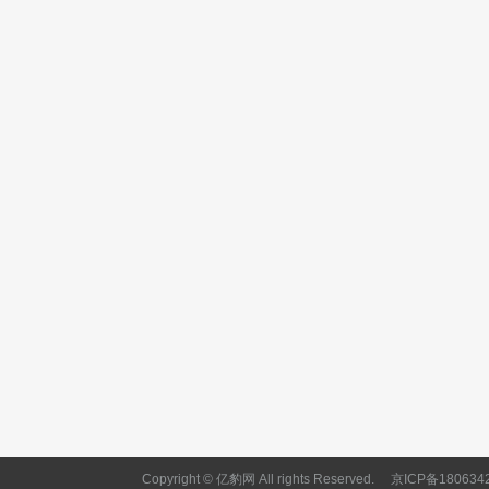
Copyright © 亿豹网 All rights Reserved.
京ICP备180634