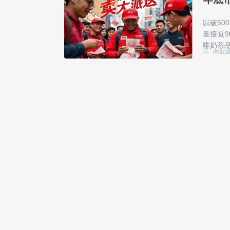
以破50
量接近
啡奶茶
商业