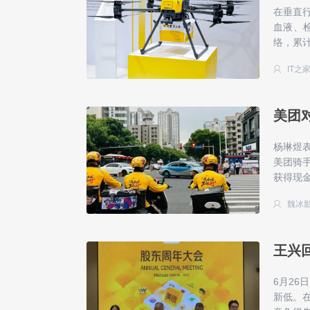
在垂直
血液、
络，累计
IT之
美团
杨琳煜
美团骑
获得现
魏冰
王兴
6月26
新低。