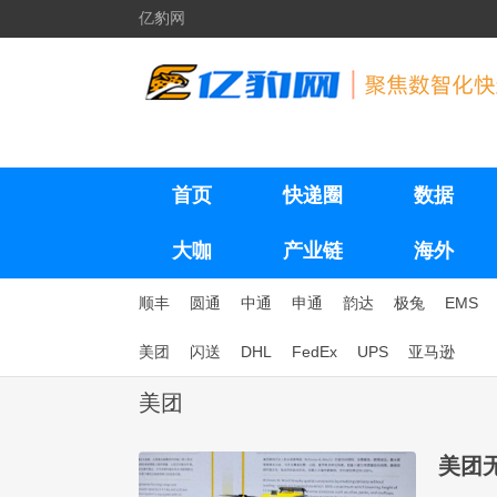
亿豹网
首页
快递圈
数据
大咖
产业链
海外
顺丰
圆通
中通
申通
韵达
极兔
EMS
美团
闪送
DHL
FedEx
UPS
亚马逊
美团
美团