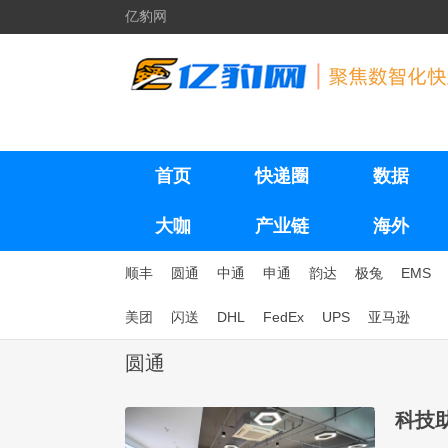
亿豹网
首页
快递圈
数据
大咖
产业链
海外
顺丰
圆通
中通
申通
韵达
极兔
EMS
美团
闪送
DHL
FedEx
UPS
亚马逊
圆通
科技