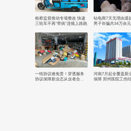
检察监督推动专项整改 快递
钻电商7天无理由退
三轮车不再“带病”违规上路跑
男子诈骗共34万余
一纸协议难免责！穿透服务
河南7月起全覆盖新
协议保障新业态从业者合法
保障 郑州医院工伤
权益
付