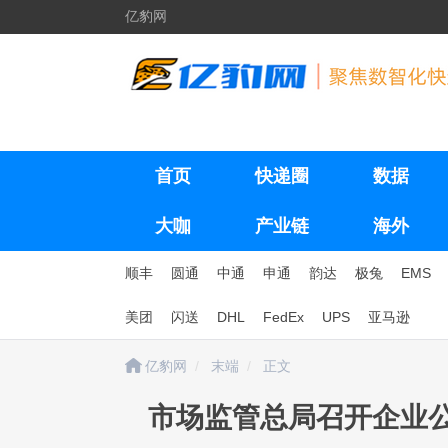
亿豹网
首页
快递圈
数据
大咖
产业链
海外
顺丰
圆通
中通
申通
韵达
极兔
EMS
美团
闪送
DHL
FedEx
UPS
亚马逊
亿豹网
末端
正文
市场监管总局召开企业公