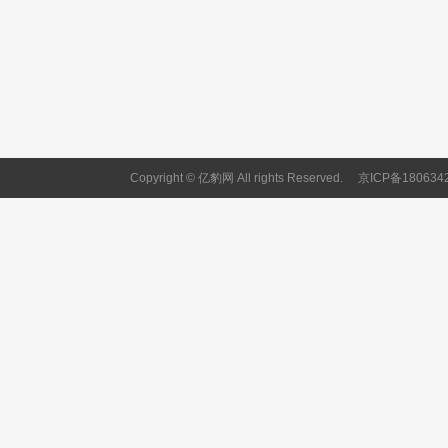
Copyright © 亿豹网 All rights Reserved.
京ICP备180634