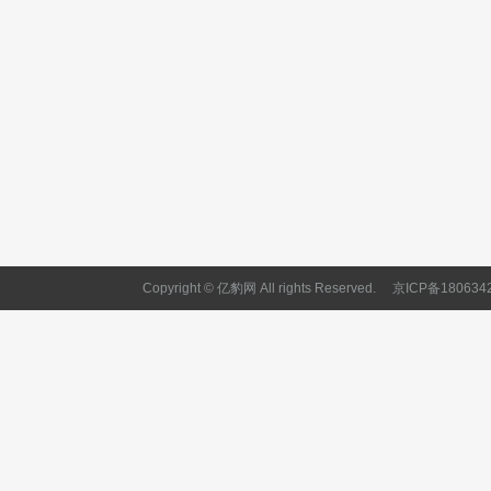
Copyright © 亿豹网 All rights Reserved.
京ICP备180634