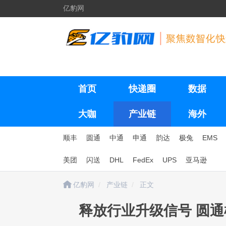
亿豹网
首页
快递圈
数据
大咖
产业链
海外
顺丰
圆通
中通
申通
韵达
极兔
EMS
美团
闪送
DHL
FedEx
UPS
亚马逊
亿豹网
产业链
正文
释放行业升级信号 圆