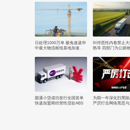
日处理1000万单 极兔速递华
叫停恶性内卷禁止大
中最大物流枢纽基地加速建
熟等 四部门为公路
设
矩
圆通小贷成功发行全国首单
为期一年深化扫黑除
快递加盟商经营性贷款ABS
严厉打击网络黑恶与
罪