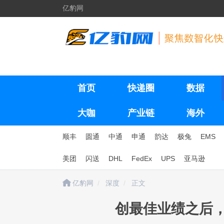
亿豹网
首页
快递圈
数据
大咖
产业链
海外
顺丰
圆通
中通
申通
韵达
极兔
EMS
美团
闪送
DHL
FedEx
UPS
亚马逊
亿豹网
深度
正文
创最佳业绩之后