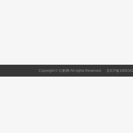
Copyright © 亿豹网 All rights Reserved.
京ICP备180634