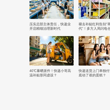
压实总部主体责任，快递业
褪去补贴红利告别“
开启精细治理新时代
代”！多方入局闪电
么打赢即时零售争夺
40℃暴晒派件！快递小哥高
快递送货上门单独付
温补贴形同虚设？
底动了谁的蛋糕？