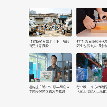
47家快递被清退！中小加盟
6万件涉诈快递匿名
商要注意风险
陌生包裹有人3天被骗
运能提升近37% 顺丰织密立
行业唯一 京东物流
体网络保障盘锦河蟹抢鲜出
入选工信部人工智能
辽
例