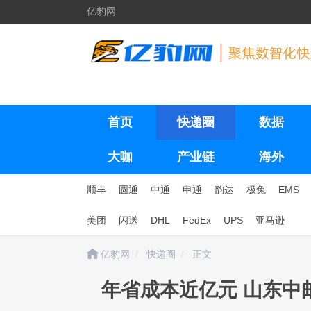
亿豹网
首页
快递圈
数据
大咖
产业链
海外
顺丰
圆通
中通
申通
韵达
极兔
EMS
美团
闪送
DHL
FedEx
UPS
亚马逊
亿豹网
快递圈
正文
年省成本近亿元 山东中