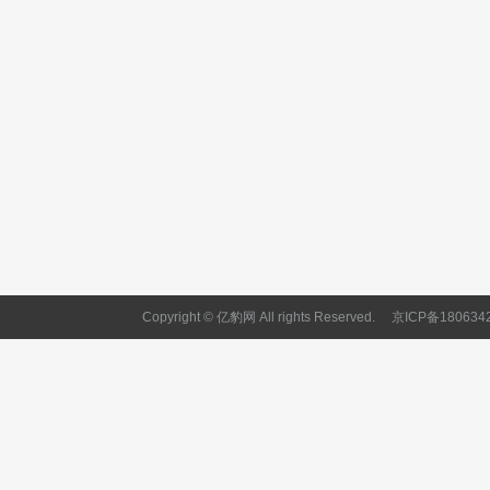
Copyright © 亿豹网 All rights Reserved.
京ICP备180634