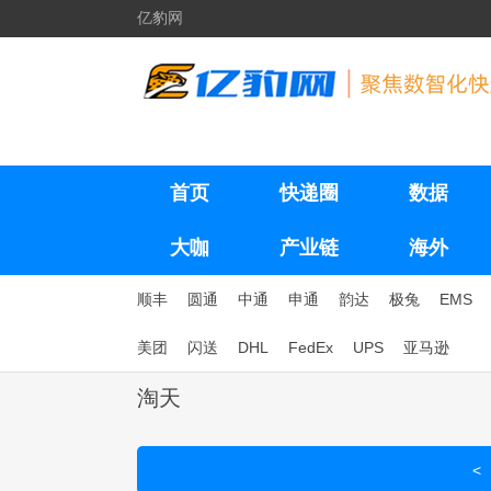
亿豹网
首页
快递圈
数据
大咖
产业链
海外
顺丰
圆通
中通
申通
韵达
极兔
EMS
美团
闪送
DHL
FedEx
UPS
亚马逊
淘天
<