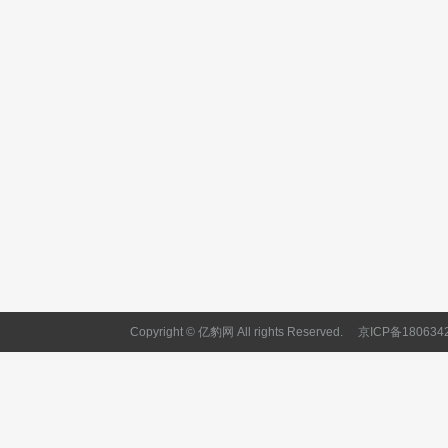
Copyright © 亿豹网 All rights Reserved.
京ICP备180634