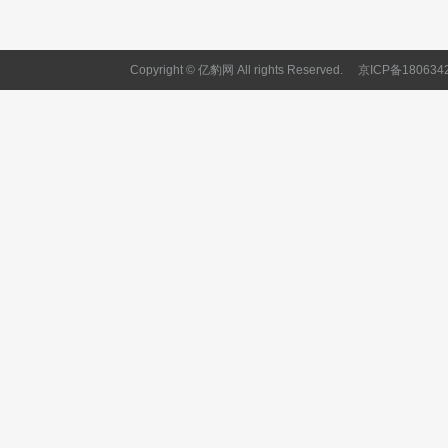
Copyright © 亿豹网 All rights Reserved.
京ICP备180634