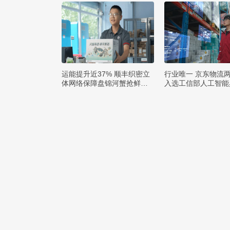
运能提升近37% 顺丰织密立
行业唯一 京东物流
体网络保障盘锦河蟹抢鲜出
入选工信部人工智能
辽
例