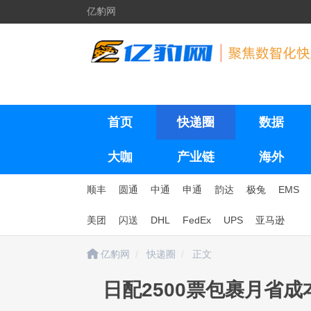
亿豹网
首页
快递圈
数据
大咖
产业链
海外
顺丰
圆通
中通
申通
韵达
极兔
EMS
美团
闪送
DHL
FedEx
UPS
亚马逊
亿豹网
快递圈
正文
日配2500票包裹月省成