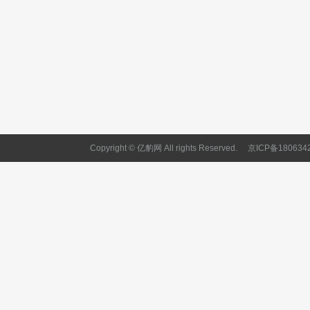
Copyright © 亿豹网 All rights Reserved.
京ICP备180634