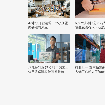
47家快递被清退！中小加盟
6万件涉诈快递匿名
商要注意风险
陌生包裹有人3天被骗
运能提升近37% 顺丰织密立
行业唯一 京东物流
体网络保障盘锦河蟹抢鲜出
入选工信部人工智能
辽
例