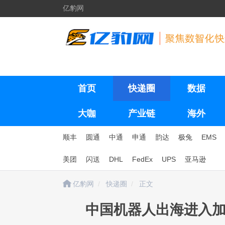
亿豹网
首页
快递圈
数据
大咖
产业链
海外
顺丰
圆通
中通
申通
韵达
极兔
EMS
美团
闪送
DHL
FedEx
UPS
亚马逊
亿豹网
快递圈
正文
中国机器人出海进入加