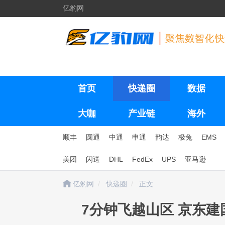
亿豹网
首页
快递圈
数据
大咖
产业链
海外
顺丰
圆通
中通
申通
韵达
极兔
EMS
美团
闪送
DHL
FedEx
UPS
亚马逊
亿豹网
快递圈
正文
7分钟飞越山区 京东