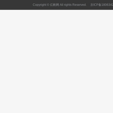
Copyright © 亿豹网 All rights Reserved.
京ICP备180634