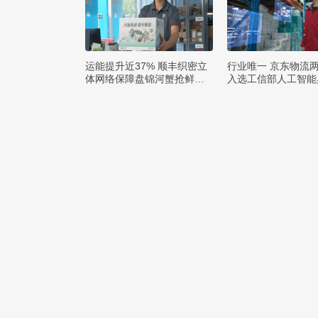
运能提升近37% 顺丰织密立
行业唯一 京东物流
体网络保障盘锦河蟹抢鲜出
入选工信部人工智能
辽
例