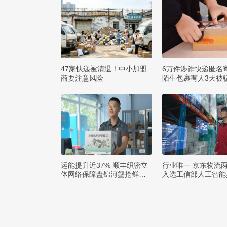
47家快递被清退！中小加盟
6万件涉诈快递匿名
商要注意风险
陌生包裹有人3天被骗
运能提升近37% 顺丰织密立
行业唯一 京东物流
体网络保障盘锦河蟹抢鲜出
入选工信部人工智能
辽
例