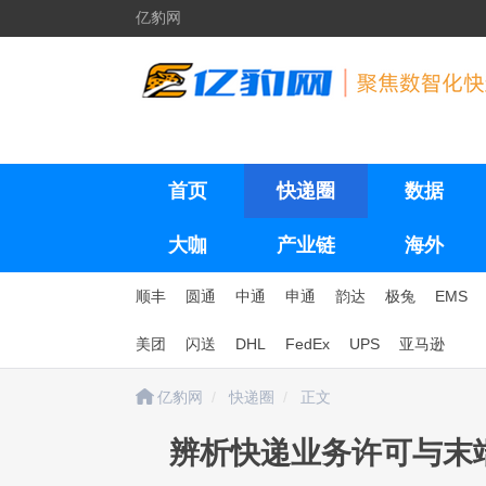
亿豹网
首页
快递圈
数据
大咖
产业链
海外
顺丰
圆通
中通
申通
韵达
极兔
EMS
美团
闪送
DHL
FedEx
UPS
亚马逊
亿豹网
快递圈
正文
辨析快递业务许可与末