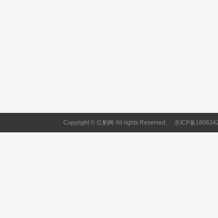
Copyright © 亿豹网 All rights Reserved.
京ICP备180634