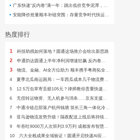
最快24小时完成末端派送。
广东快递“反内卷”满一年：跳出低价竞争泥潭，网点盈利与小哥收入双向改善
安能降价抢量顺丰补链突围：存量竞争时代快运行业该如何突破发展困局？
热度排行
1
科技助残如何落地？圆通这场推介会给出新思路
2
申通韵达圆通上半年净利润增速狂飙 反内卷效果显现
3
物流、金融、AI全方位助力 顺丰携手粤商拓全球市场
4
夏季北瓜南运困局：一车西瓜成本几千物流费上万谁来解？
5
12.5万虫草寄丢赔105元？律师教你贵重快递丢失如何维权
6
无偿转运物资、无人机参与消杀......京东支援广西灾后重建
7
中通冷链总部落户杭州钱塘 筑长三角一体化冷链中枢基地
8
亚马逊物流攻势升级！隔夜配送上线后将持续挤压快递巨头
9
年吞吐9000万人次班列3.9万列 成都发布智慧物流“双清单”
10
六大全栈成果全域验证！圆通开启快递AI应用规模化落地