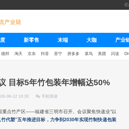
亿
度
新零售
末端
大咖
产业
德邦
淘天
京东
抖音
苏宁
拼多多
菜鸟
美团
闪送
D
议 目标5年竹包装年增幅达50%
026-06-12 10:30
手机阅读
全国重点竹产区——福建省三明市召开。会议聚焦快递业“以
以竹代塑”五年推进目标，力争到2030年实现竹制快递包装