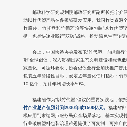
邮政科学研究规划院邮政研究所副所长把宁介绍，
动以竹代塑产品在多领域研发应用。我国竹类资源
竹膜袋、竹托盘和竹循环箱等快递包装“以竹代塑
措，也是快递业践行“双碳”战略、推动绿色生产转
会上，中国快递协会发布“以竹代塑、向绿而行
塑”全球倡议，深入贯彻国家生态文明建设和绿色
减量化、可循环要求，协会倡议全行业加快推广使用竹制
包装五年阶段性目标，设定逐年量化使用指标：竹制快
10 亿个，预计年均增长率50%。
福建省作为“以竹代塑”倡议的重要实践地，依
竹产业总产值预计到2030年破1500亿元。
福建省邮
模应用到末端网点服务民众全场景落地，基本实现
行业破解塑料包装治理难题提供了可复制、可推广