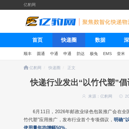
亿豹网
首页
快递圈
数据
深
顺丰
圆通
中通
申通
韵达
极兔
EMS
壹米
亿豹网
快递圈
正文
快递行业发出“以竹代塑”倡
来源：亿豹网
2
6月11日，2026年邮政业绿色包装推广会在
竹代塑”应用推广，发布行业首个专项倡议，
明确“
使用量年均增幅50%。