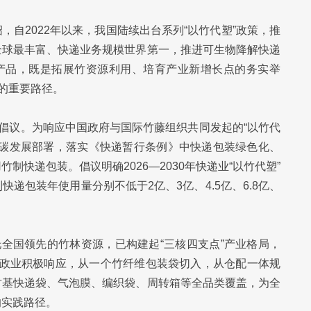
自2022年以来，我国陆续出台系列“以竹代塑”政策，推
全球最丰富、快递业务规模世界第一，推进可生物降解快递
”产品，既是拓展竹资源利用、培育产业新增长点的务实举
型的重要路径。
”倡议。为响应中国政府与国际竹藤组织共同发起的“以竹代
低碳发展部署，落实《快递暂行条例》中快递包装绿色化、
快递包装。倡议明确2026—2030年快递业“以竹代塑”
递包装年使用量分别不低于2亿、3亿、4.5亿、6.8亿、
托全国领先的竹林资源，已构建起“三核四支点”产业格局，
政业积极响应，从一个竹纤维包装袋切入，从仓配一体规
竹基快递袋、气泡膜、编织袋、周转箱等全品类覆盖，为全
的实践路径。