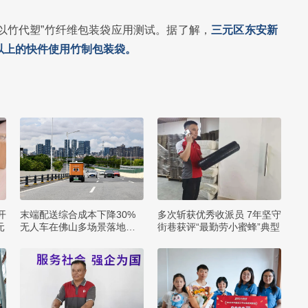
以竹代塑”竹纤维包装袋应用测试。据了解，
三元区东安新
以上的快件使用竹制包装袋。
开
末端配送综合成本下降30%
多次斩获优秀收派员 7年坚守
元
无人车在佛山多场景落地应
街巷获评“最勤劳小蜜蜂”典型
用