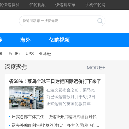
豹快递资源
亿豹视频
快递观察家
手机亿豹网
链
海外
亿豹视频
HL
FedEx
UPS
亚马逊
深度聚焦
MORE+
省58%！菜鸟全球三日达把国际运价打下来了
在这次发布会之前，菜鸟此
前已试运营数月并于8月3日
正式运营的英国伦敦口岸
仓，采用“关仓一体”模式，把
压实总部主体责任，快递业开启精细治理新时代
清关、查验、末端派送收拢
进同一套体系，包裹落地后
褪去补贴红利告别“草莽时代”！多方入局闪电仓要靠什么打赢即时零售争夺战？