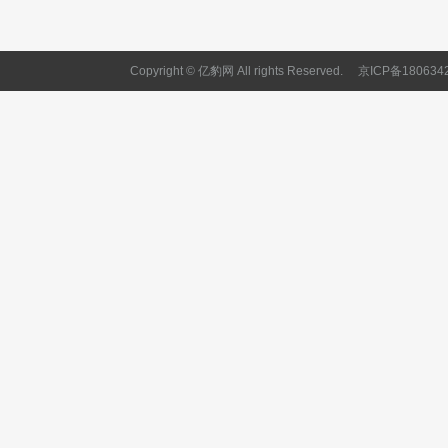
Copyright © 亿豹网 All rights Reserved.
京ICP备180634