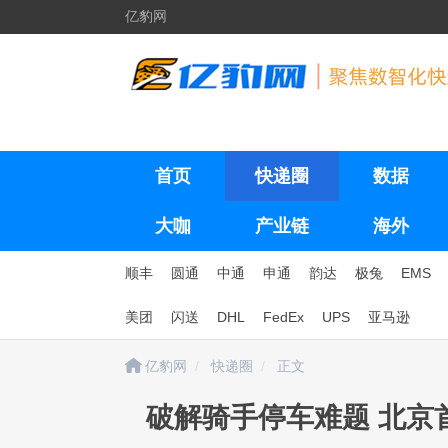
亿豹网
首页
快递圈
数据
大咖
产业链
海外
顺丰
圆通
中通
申通
韵达
极兔
EMS
美团
闪送
DHL
FedEx
UPS
亚马逊
亿豹网
快递圈
正文
破解骑手停车难题 北京