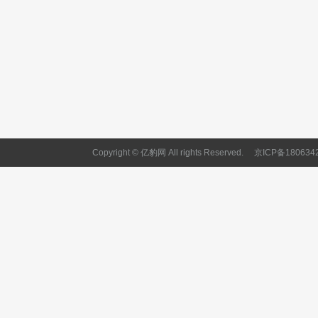
Copyright © 亿豹网 All rights Reserved.
京ICP备180634