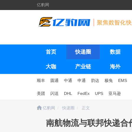
亿豹网
首页
快递圈
数据
大咖
产业链
海外
顺丰
圆通
中通
申通
韵达
极兔
EMS
美团
闪送
DHL
FedEx
UPS
亚马逊
亿豹网
快递圈
正文
南航物流与联邦快递合