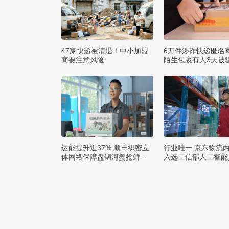
47家快递被清退！中小加盟
6万件涉诈快递匿名
商要注意风险
陌生包裹有人3天被骗
运能提升近37% 顺丰织密立
行业唯一 京东物流
体网络保障盘锦河蟹抢鲜出
入选工信部人工智能
辽
例