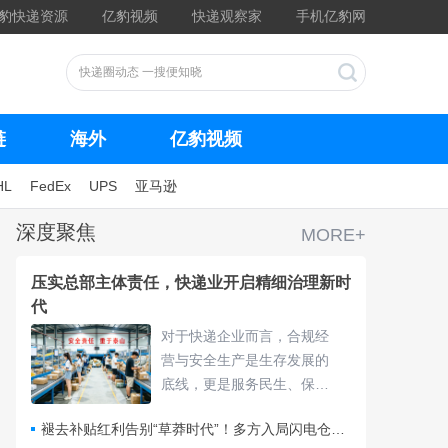
豹快递资源
亿豹视频
快递观察家
手机亿豹网
链
海外
亿豹视频
HL
FedEx
UPS
亚马逊
深度聚焦
MORE+
压实总部主体责任，快递业开启精细治理新时
代
对于快递企业而言，合规经
营与安全生产是生存发展的
底线，更是服务民生、保障
物流畅通的核心责任，频繁
褪去补贴红利告别“草莽时代”！多方入局闪电仓要靠什么打赢即时零售争夺战？
的违规处罚与安全隐患，不