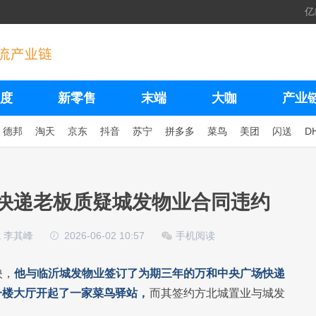
亿
度
新零售
末端
大咖
产业
德邦
淘天
京东
抖音
苏宁
拼多多
菜鸟
美团
闪送
D
一快递老板质疑城发物业合同违约
 李其峰
2026-06-02 10:57
手机阅读
映，
他与临沂城发物业签订了为期三年的万和中央广场快递
一楼大厅开起了一家菜鸟驿站，
而其签约方北城置业与城发