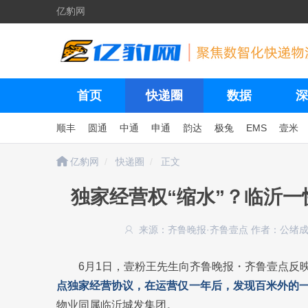
亿豹网
首页
快递圈
数据
深
顺丰
圆通
中通
申通
韵达
极兔
EMS
壹米
亿豹网
快递圈
正文
独家经营权“缩水”？临沂
来源：齐鲁晚报·齐鲁壹点
作者：公绪成
6月1日，壹粉王先生向齐鲁晚报・齐鲁壹点反
点独家经营协议，在运营仅一年后，发现百米外的
物业同属临沂城发集团。