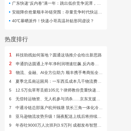
仅扰乱行业秩序，更直接威
广东快递“反内卷”满一年：跳出低价竞争泥潭，网点盈利与小哥收入双向改善
胁群众寄递安全与公共安
安能降价抢量顺丰补链突围：存量竞争时代快运行业该如何突破发展困局？
全。
40℃暴晒派件！快递小哥高温补贴形同虚设？
热度排行
1
科技助残如何落地？圆通这场推介会给出新思路
2
申通韵达圆通上半年净利润增速狂飙 反内卷效果显现
3
物流、金融、AI全方位助力 顺丰携手粤商拓全球市场
4
夏季北瓜南运困局：一车西瓜成本几千物流费上万谁来解？
5
12.5万虫草寄丢赔105元？律师教你贵重快递丢失如何维权
6
无偿转运物资、无人机参与消杀......京东支援广西灾后重建
7
中通冷链总部落户杭州钱塘 筑长三角一体化冷链中枢基地
8
亚马逊物流攻势升级！隔夜配送上线后将持续挤压快递巨头
9
年吞吐9000万人次班列3.9万列 成都发布智慧物流“双清单”