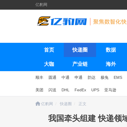
亿豹网
首页
快递圈
数据
大咖
产业链
海外
顺丰
圆通
中通
申通
韵达
极兔
EMS
美团
闪送
DHL
FedEx
UPS
亚马逊
亿豹网
快递圈
正文
我国牵头组建 快递领