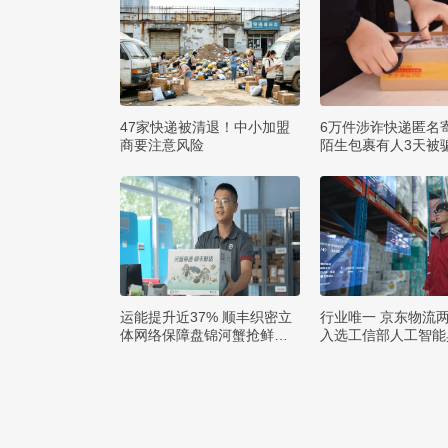
47家快递被清退！中小加盟
6万件涉诈快递匿名
商要注意风险
陌生包裹有人3天被骗
运能提升近37% 顺丰织密立
行业唯一 京东物流
体网络保障盘锦河蟹抢鲜出
入选工信部人工智能
辽
例