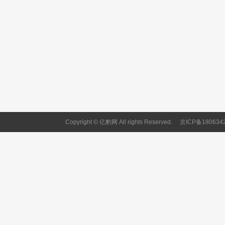
Copyright © 亿豹网 All rights Reserved.
京ICP备180634