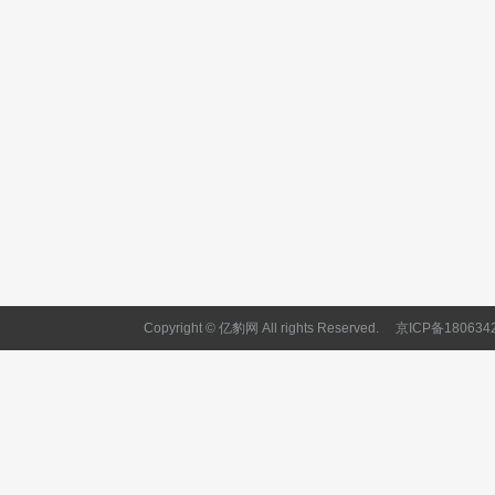
Copyright © 亿豹网 All rights Reserved.
京ICP备180634