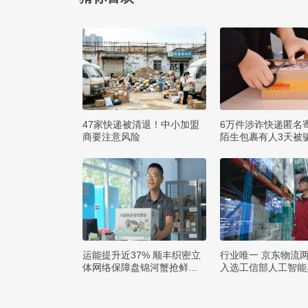
47家快递被清退！中小加盟
6万件涉诈快递匿名
商要注意风险
陌生包裹有人3天被骗
运能提升近37% 顺丰织密立
行业唯一 京东物流
体网络保障盘锦河蟹抢鲜出
入选工信部人工智能
辽
例