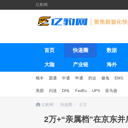
亿豹网
首页
快递圈
数据
大咖
产业链
海外
顺丰
圆通
中通
申通
韵达
极兔
EMS
美团
闪送
DHL
FedEx
UPS
亚马逊
亿豹网
快递圈
正文
2万+“亲属档”在京东