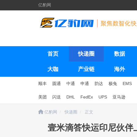
亿豹网
首页
快递圈
数据
大咖
产业链
海外
顺丰
圆通
中通
申通
韵达
极兔
EMS
美团
闪送
DHL
FedEx
UPS
亚马逊
亿豹网
快递圈
正文
壹米滴答快运印尼伙伴