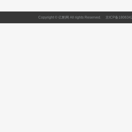
Copyright © 亿豹网 All rights Reserved.
京ICP备180634