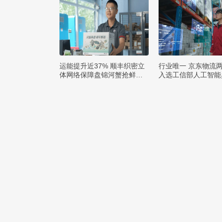
运能提升近37% 顺丰织密立
行业唯一 京东物流
体网络保障盘锦河蟹抢鲜出
入选工信部人工智能
辽
例