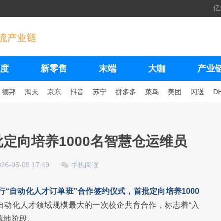
亿
度
新零售
末端
大咖
产业
德邦
淘天
京东
抖音
苏宁
拼多多
菜鸟
美团
闪送
D
批定向培养1000名智慧仓运维员
026-05-09 17:49
手机阅读
行“自动化人才订单班”合作签约仪式，首批定向培养1000
自动化人才领域规模最大的一次校企共育合作，标志着“入
落地阶段。