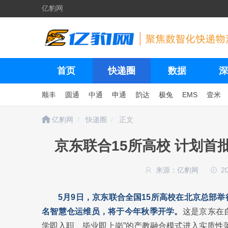
亿豹网
首页
快递圈
数据
深
顺丰
圆通
中通
申通
韵达
极兔
EMS
壹米
亿豹网
快递圈
正文
京东联合15所高校 计划首
来源：亿豹网
2
5月9日，京东联合全国15所高校在北京总部举
名智慧仓运维员，将于今年秋季开学。
这是京东在
学即入职、毕业即上岗”的产教融合模式进入实质性