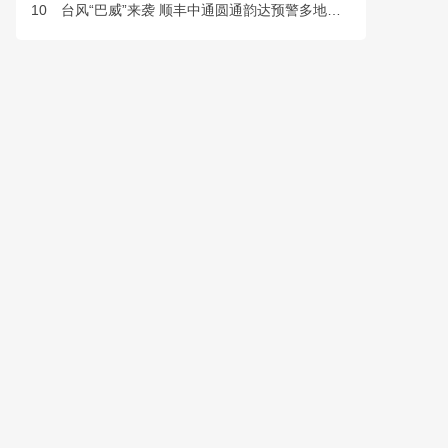
10
台风“巴威”来袭 顺丰中通圆通韵达预警多地快件派送延误