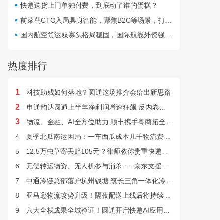
代，企业究竟依靠何种模式
快递送货上门单独付费，到底动了谁的蛋糕？
才能实现长期稳健发展？
前菜鸟CTO入局具身智能，聚焦B2C等场景，打造Physical AI获亿元种子融资
国内航空货运双寡头格局稳固，国际航线外资强势，跨境物流供应链仍存短板
热度排行
1
科技助残如何落地？圆通这场推介会给出新思路
2
申通韵达圆通上半年净利润增速狂飙 反内卷效果显现
3
物流、金融、AI全方位助力 顺丰携手粤商拓全球市场
4
夏季北瓜南运困局：一车西瓜成本几千物流费上万谁来解？
5
12.5万虫草寄丢赔105元？律师教你贵重快递丢失如何维权
6
无偿转运物资、无人机参与消杀......京东支援广西灾后重建
7
中通冷链总部落户杭州钱塘 筑长三角一体化冷链中枢基地
8
亚马逊物流攻势升级！隔夜配送上线后将持续挤压快递巨头
9
六大全栈成果全域验证！圆通开启快递AI应用规模化落地