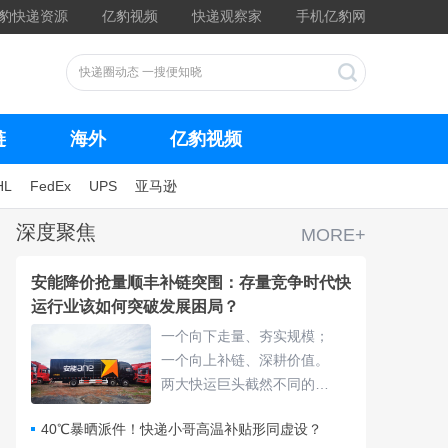
豹快递资源
亿豹视频
快递观察家
手机亿豹网
链
海外
亿豹视频
HL
FedEx
UPS
亚马逊
深度聚焦
MORE+
安能降价抢量顺丰补链突围：存量竞争时代快
运行业该如何突破发展困局？
一个向下走量、夯实规模；
一个向上补链、深耕价值。
两大快运巨头截然不同的发
展路线摆在行业面前，也抛
40℃暴晒派件！快递小哥高温补贴形同虚设？
出了核心命题：存量竞争时