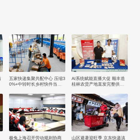
精
五家快递集聚共配中心 压缩3
AI系统赋能直播大促 顺丰造
0%+中转时长乡村快件当日
桂林农货产地直发完整供应
达
链
极兔上海召开劳动规则协商
山区避暑迎旺季 京东快递滇