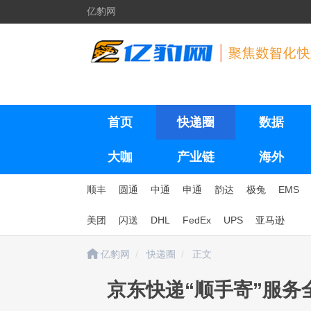
亿豹网
首页
快递圈
数据
大咖
产业链
海外
顺丰
圆通
中通
申通
韵达
极兔
EMS
美团
闪送
DHL
FedEx
UPS
亚马逊
亿豹网
快递圈
正文
京东快递“顺手寄”服务