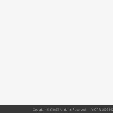
Copyright © 亿豹网 All rights Reserved.
京ICP备180634