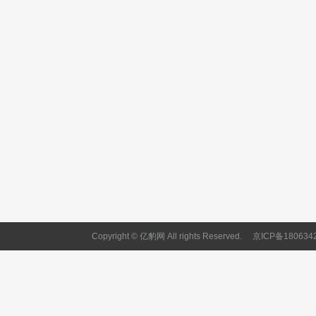
Copyright © 亿豹网 All rights Reserved.
京ICP备180634