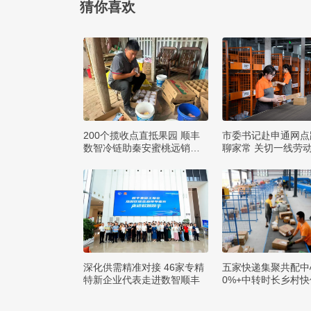
猜你喜欢
200个揽收点直抵果园 顺丰
市委书记赴申通网点
数智冷链助秦安蜜桃远销四
聊家常 关切一线劳
方
求
深化供需精准对接 46家专精
五家快递集聚共配中
特新企业代表走进数智顺丰
0%+中转时长乡村
达