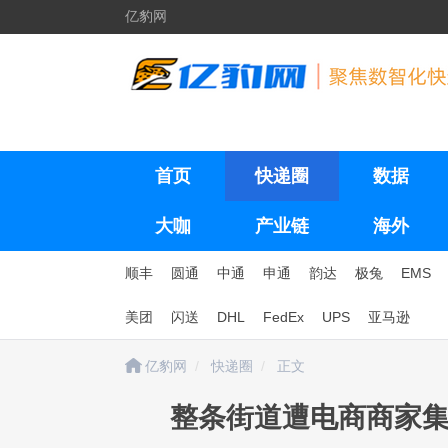
亿豹网
首页
快递圈
数据
大咖
产业链
海外
顺丰
圆通
中通
申通
韵达
极兔
EMS
美团
闪送
DHL
FedEx
UPS
亚马逊
亿豹网
快递圈
正文
整条街道遭电商商家集