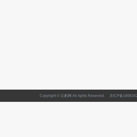
Copyright © 亿豹网 All rights Reserved.
京ICP备180634