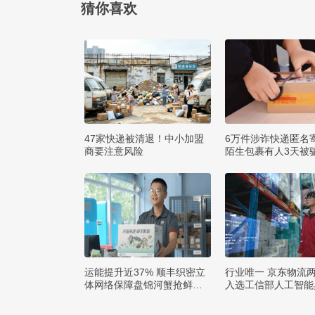
猜你喜欢
47家快递被清退！中小加盟
6万件涉诈快递匿名
商要注意风险
陌生包裹有人3天被骗
运能提升近37% 顺丰织密立
行业唯一 京东物流
体网络保障盘锦河蟹抢鲜出
入选工信部人工智能
辽
例