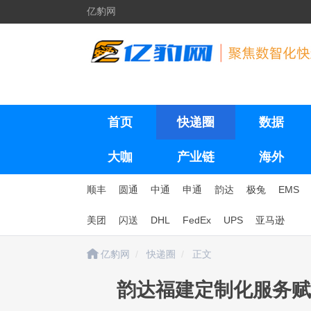
亿豹网
首页
快递圈
数据
大咖
产业链
海外
顺丰
圆通
中通
申通
韵达
极兔
EMS
美团
闪送
DHL
FedEx
UPS
亚马逊
亿豹网
快递圈
正文
韵达福建定制化服务赋