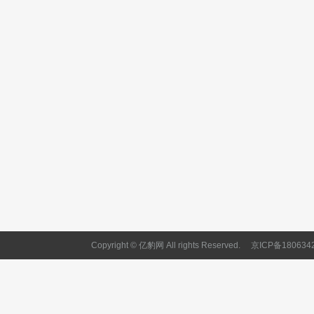
Copyright © 亿豹网 All rights Reserved.
京ICP备180634