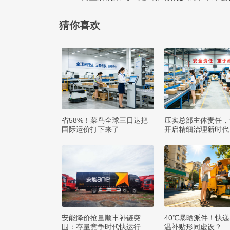
猜你喜欢
省58%！菜鸟全球三日达把
压实总部主体责任，
国际运价打下来了
开启精细治理新时代
安能降价抢量顺丰补链突
40℃暴晒派件！快
围：存量竞争时代快运行业
温补贴形同虚设？