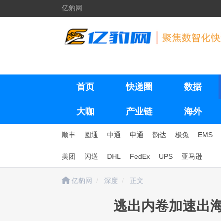
亿豹网
首页
快递圈
数据
大咖
产业链
海外
顺丰
圆通
中通
申通
韵达
极兔
EMS
美团
闪送
DHL
FedEx
UPS
亚马逊
亿豹网
深度
正文
逃出内卷加速出