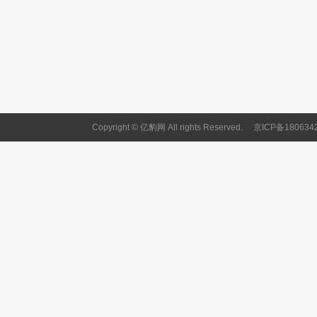
Copyright © 亿豹网 All rights Reserved.
京ICP备180634