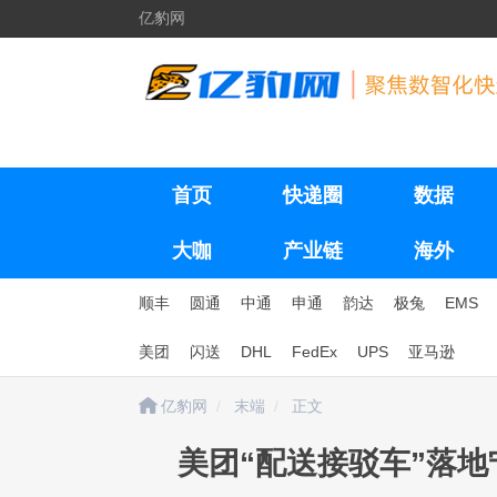
亿豹网
首页
快递圈
数据
大咖
产业链
海外
顺丰
圆通
中通
申通
韵达
极兔
EMS
美团
闪送
DHL
FedEx
UPS
亚马逊
亿豹网
末端
正文
美团“配送接驳车”落地