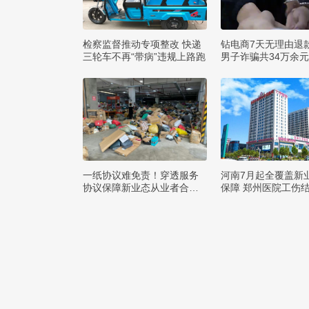
检察监督推动专项整改 快递
钻电商7天无理由退
三轮车不再“带病”违规上路跑
男子诈骗共34万余
一纸协议难免责！穿透服务
河南7月起全覆盖新
协议保障新业态从业者合法
保障 郑州医院工伤
权益
付