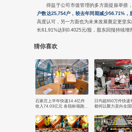
得益于公司市值管理的多方面提振举措
户数达25,754户，较去年同期减少56.71
高度认可，另一方面也为未来发展奠定更坚实
长61.91%达到0.4025元/股，股东回报持续增
猜你喜欢
石家庄上半年快递14.4亿件
日均超850万件快递
收入74.03亿元 各指标领跑全
都何以聚力卖向全国
省
球？