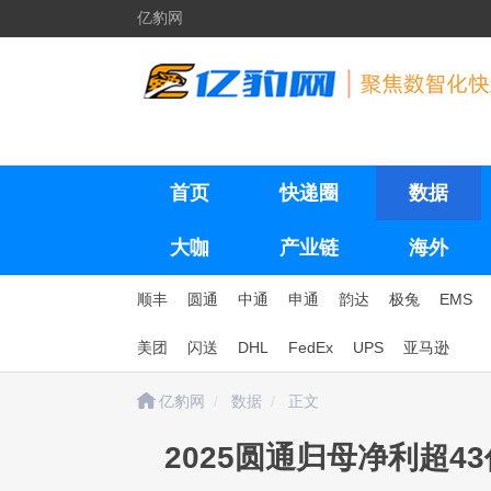
亿豹网
首页
快递圈
数据
大咖
产业链
海外
顺丰
圆通
中通
申通
韵达
极兔
EMS
美团
闪送
DHL
FedEx
UPS
亚马逊
亿豹网
数据
正文
2025圆通归母净利超4