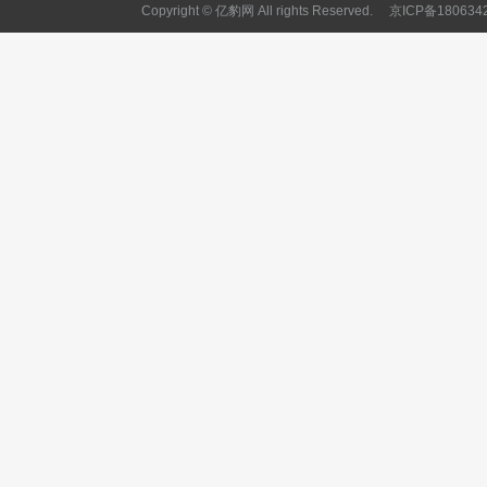
Copyright © 亿豹网 All rights Reserved.
京ICP备180634