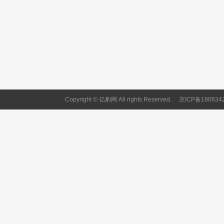
Copyright © 亿豹网 All rights Reserved.
京ICP备180634