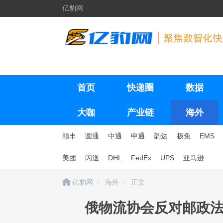
亿豹网
首页
快递圈
数据
大咖
产业链
海外
顺丰
圆通
中通
申通
韵达
极兔
EMS
美团
闪送
DHL
FedEx
UPS
亚马逊
亿豹网
海外
正文
俄物流协会反对邮政法