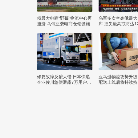
俄最大电商“野莓”物流中心再
乌军多次空袭俄最大
遭袭 乌俄互袭电商仓储设施
库 损失最高或将达1
布
修复故障反酿大错 日本快递
亚马逊物流攻势升级
企业佐川急便泄露7万用户隐
配送上线后将持续挤
私
巨头