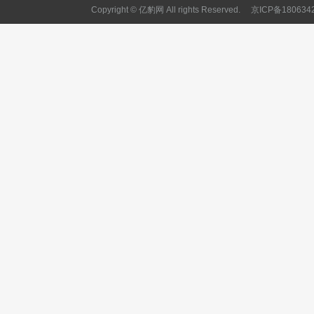
Copyright © 亿豹网 All rights Reserved.
京ICP备180634