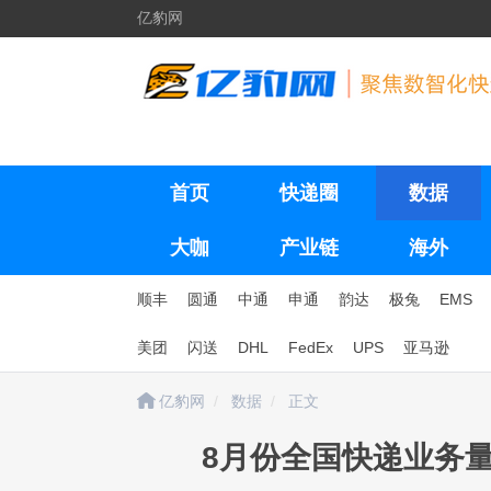
亿豹网
首页
快递圈
数据
大咖
产业链
海外
顺丰
圆通
中通
申通
韵达
极兔
EMS
美团
闪送
DHL
FedEx
UPS
亚马逊
亿豹网
数据
正文
8月份全国快递业务量完