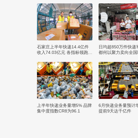
石家庄上半年快递14.4亿件
日均超850万件快递
收入74.03亿元 各指标领跑全
都何以聚力卖向全国
省
球？
上半年快递业务量增5% 品牌
6月快递业务量预计
集中度指数CR8为96.1
提前9天达千亿件