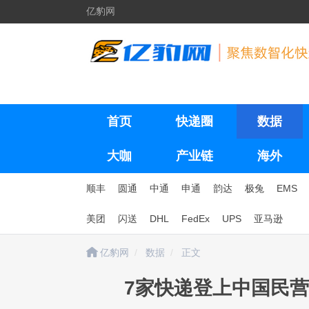
亿豹网
首页
快递圈
数据
大咖
产业链
海外
顺丰
圆通
中通
申通
韵达
极兔
EMS
美团
闪送
DHL
FedEx
UPS
亚马逊
亿豹网
数据
正文
7家快递登上中国民营