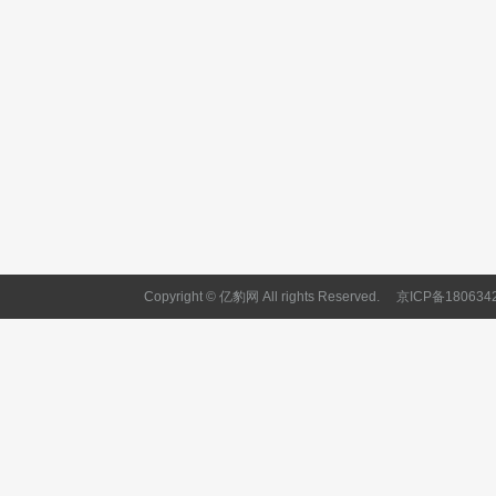
Copyright © 亿豹网 All rights Reserved.
京ICP备180634