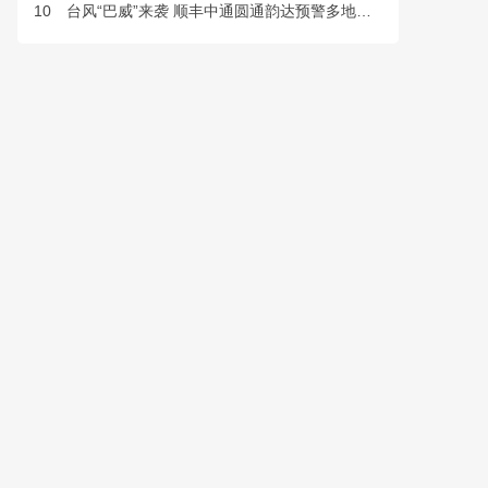
10
台风“巴威”来袭 顺丰中通圆通韵达预警多地快件派送延误