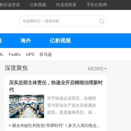
豹快递资源
亿豹视频
快递观察家
手机亿豹网
链
海外
亿豹视频
HL
FedEx
UPS
亚马逊
深度聚焦
MORE+
压实总部主体责任，快递业开启精细治理新时
代
对于快递企业而言，合规经
营与安全生产是生存发展的
底线，更是服务民生、保障
物流畅通的核心责任，频繁
褪去补贴红利告别“草莽时代”！多方入局闪电仓要靠什么打赢即时零售争夺战？
的违规处罚与安全隐患，不