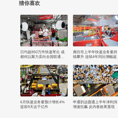
猜你喜欢
日均超850万件快递寄出 成
廊坊市上半年快递业务量持
都何以聚力卖向全国联通全
续攀升 连续4年同比增幅超
球？
0%
6月快递业务量预计增长4%
申通韵达圆通上半年净利润
提前9天达千亿件
增速狂飙 反内卷效果显现