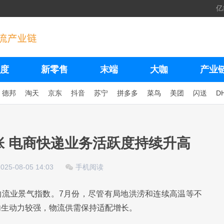
亿
度
新零售
末端
大咖
产业
德邦
淘天
京东
抖音
苏宁
拼多多
菜鸟
美团
闪送
D
张 电商快递业务活跃度持续升高
2025-08-05 14:03
手机阅读
物流业景气指数。7月份，尽管有局地洪涝和连续高温等不
内生动力较强，物流供需保持适配增长。