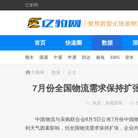
亿豹网
首页
快递圈
数据
深
顺丰
圆通
中通
申通
韵达
极兔
EMS
壹米
亿豹网
数据
正文
7月份全国物流需求保持扩
来源：央视新闻
中国物流与采购联合会8月5日公布7月份中国
利天气因素影响，但全国物流需求保持扩张，企业