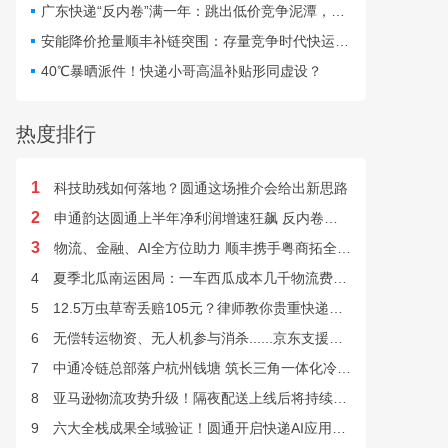
仅扰乱行业秩序，更直接威
广东快递“反内卷”满一年：跳出低价竞争泥潭，网点盈利与小哥收入双向改善
胁群众寄递安全与公共安
安能降价抢量顺丰补链突围：存量竞争时代快运行业该如何突破发展困局？
全。
40℃暴晒派件！快递小哥高温补贴形同虚设？
热度排行
1
科技助残如何落地？圆通这场推介会给出新思路
2
申通韵达圆通上半年净利润增速狂飙 反内卷效果显现
3
物流、金融、AI全方位助力 顺丰携手粤商拓全球市场
4
夏季北瓜南运困局：一车西瓜成本几千物流费上万谁来解？
5
12.5万虫草寄丢赔105元？律师教你贵重快递丢失如何维权
6
无偿转运物资、无人机参与消杀......京东支援广西灾后重建
7
中通冷链总部落户杭州钱塘 筑长三角一体化冷链中枢基地
8
亚马逊物流攻势升级！隔夜配送上线后将持续挤压快递巨头
9
六大全栈成果全域验证！圆通开启快递AI应用规模化落地