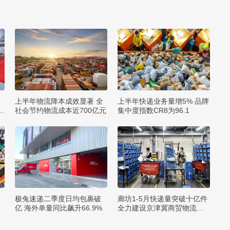
上半年物流降本成效显著 全
上半年快递业务量增5% 品牌
2
社会节约物流成本近700亿元
集中度指数CR8为96.1
极兔速递二季度日均包裹破
廊坊1-5月快递量突破十亿件
亿 海外单量同比飙升66.9%
全力建设京津冀商贸物流中
心