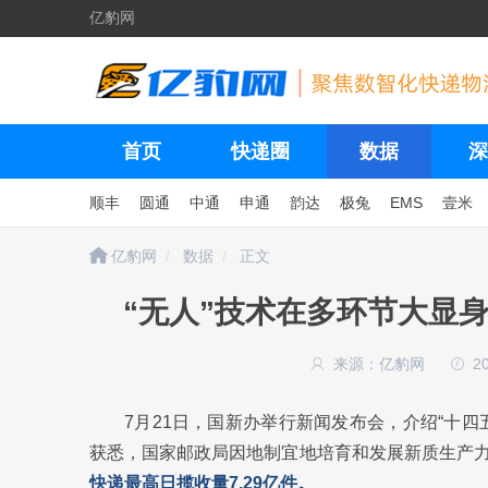
亿豹网
首页
快递圈
数据
深
顺丰
圆通
中通
申通
韵达
极兔
EMS
壹米
亿豹网
数据
正文
“无人”技术在多环节大显身
来源：亿豹网
2
7月21日，国新办举行新闻发布会，介绍“十
获悉，国家邮政局因地制宜地培育和发展新质生产
快递最高日揽收量7.29亿件。