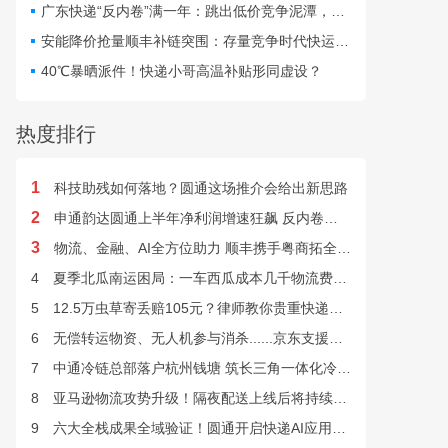
仅扰乱行业秩序，更直接威
广东快递“反内卷”满一年：跳出低价竞争泥潭，网点盈利与小哥收入双向改善
胁群众寄递安全与公共安
安能降价抢量顺丰补链突围：存量竞争时代快运行业该如何突破发展困局？
全。
40℃暴晒派件！快递小哥高温补贴形同虚设？
热度排行
1
科技助残如何落地？圆通这场推介会给出新思路
2
申通韵达圆通上半年净利润增速狂飙 反内卷效果显现
3
物流、金融、AI全方位助力 顺丰携手粤商拓全球市场
4
夏季北瓜南运困局：一车西瓜成本几千物流费上万谁来解？
5
12.5万虫草寄丢赔105元？律师教你贵重快递丢失如何维权
6
无偿转运物资、无人机参与消杀......京东支援广西灾后重建
7
中通冷链总部落户杭州钱塘 筑长三角一体化冷链中枢基地
8
亚马逊物流攻势升级！隔夜配送上线后将持续挤压快递巨头
9
六大全栈成果全域验证！圆通开启快递AI应用规模化落地