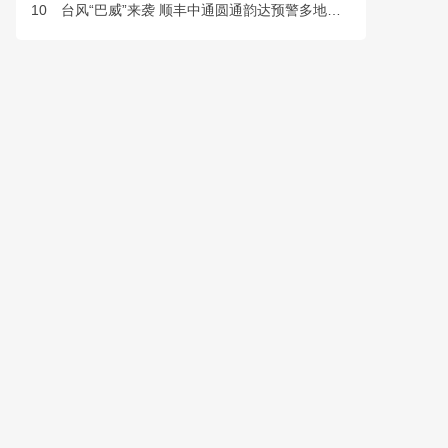
10
台风“巴威”来袭 顺丰中通圆通韵达预警多地快件派送延误