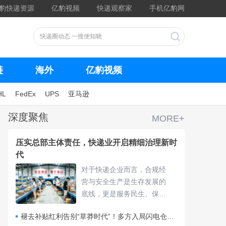
豹快递资源
亿豹视频
快递观察家
手机亿豹网
链
海外
亿豹视频
HL
FedEx
UPS
亚马逊
深度聚焦
MORE+
压实总部主体责任，快递业开启精细治理新时
代
对于快递企业而言，合规经
营与安全生产是生存发展的
底线，更是服务民生、保障
物流畅通的核心责任，频繁
褪去补贴红利告别“草莽时代”！多方入局闪电仓要靠什么打赢即时零售争夺战？
的违规处罚与安全隐患，不