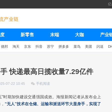
亿
度
新零售
末端
大咖
产业
德邦
淘天
京东
抖音
苏宁
拼多多
菜鸟
美团
闪送
D
手 快递最高日揽收量7.29亿件
025-07-22 10:45
手机阅读
四五”时期加快建设交通强国成效。海报新闻记者从发布会上
力，
“无人”技术在仓储、运输和派送环节大显身手，实现了