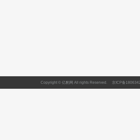
Copyright © 亿豹网 All rights Reserved.
京ICP备180634