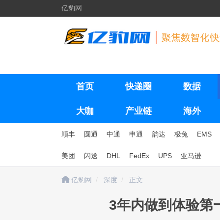
亿豹网
首页
快递圈
数据
大咖
产业链
海外
顺丰
圆通
中通
申通
韵达
极兔
EMS
美团
闪送
DHL
FedEx
UPS
亚马逊
亿豹网
深度
正文
3年内做到体验第