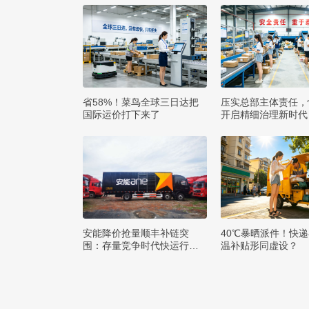
省58%！菜鸟全球三日达把
压实总部主体责任，
国际运价打下来了
开启精细治理新时代
安能降价抢量顺丰补链突
40℃暴晒派件！快
围：存量竞争时代快运行业
温补贴形同虚设？
该如何突破发展困局？