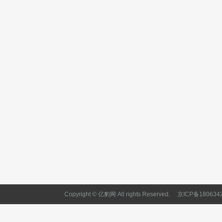
Copyright © 亿豹网 All rights Reserved.
京ICP备180634