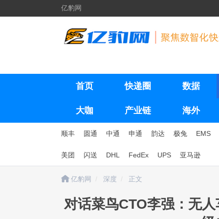
亿豹网
首页
快递圈
数据
大咖
产业链
海外
顺丰
圆通
中通
申通
韵达
极兔
EMS
美团
闪送
DHL
FedEx
UPS
亚马逊
亿豹网
深度
正文
对话菜鸟CTO李强：无