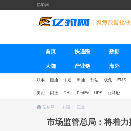
亿豹网
首页
快递圈
数据
大咖
产业链
海外
顺丰
圆通
中通
申通
韵达
极兔
EMS
美团
闪送
DHL
FedEx
UPS
亚马逊
亿豹网
末端
正文
市场监管总局：将着力