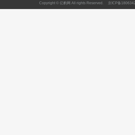
Copyright © 亿豹网 All rights Reserved.
京ICP备180634