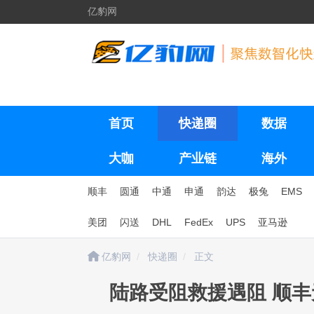
亿豹网
首页
快递圈
数据
大咖
产业链
海外
顺丰
圆通
中通
申通
韵达
极兔
EMS
美团
闪送
DHL
FedEx
UPS
亚马逊
亿豹网
快递圈
正文
陆路受阻救援遇阻 顺