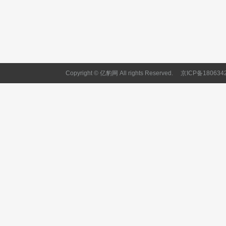
Copyright © 亿豹网 All rights Reserved.
京ICP备180634