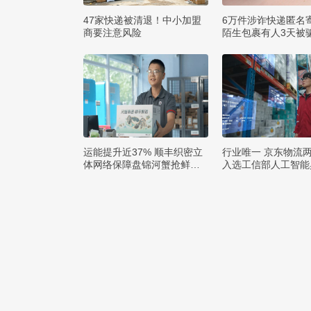
47家快递被清退！中小加盟
6万件涉诈快递匿名
商要注意风险
陌生包裹有人3天被骗
运能提升近37% 顺丰织密立
行业唯一 京东物流
体网络保障盘锦河蟹抢鲜出
入选工信部人工智能
辽
例