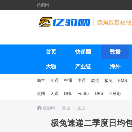
亿豹网
首页
快递圈
数据
大咖
产业链
海外
顺丰
圆通
中通
申通
韵达
极兔
EMS
美团
闪送
DHL
FedEx
UPS
亚马逊
亿豹网
数据
正文
极兔速递二季度日均包裹