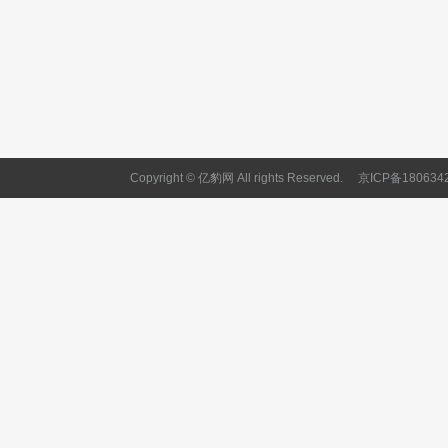
Copyright © 亿豹网 All rights Reserved.
京ICP备180634