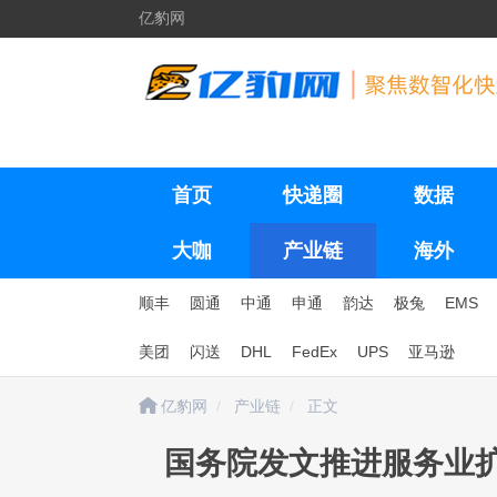
亿豹网
首页
快递圈
数据
大咖
产业链
海外
顺丰
圆通
中通
申通
韵达
极兔
EMS
美团
闪送
DHL
FedEx
UPS
亚马逊
亿豹网
产业链
正文
国务院发文推进服务业扩