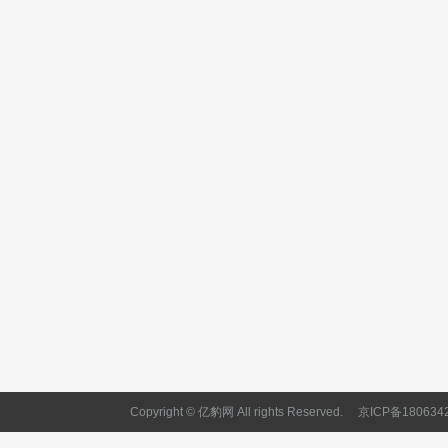
Copyright © 亿豹网 All rights Reserved.
京ICP备180634