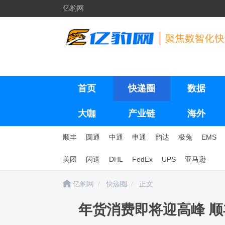
亿豹网
首页
快递圈
数据
大咖
产业链
海外
顺丰
圆通
中通
申通
韵达
极兔
EMS
美团
闪送
DHL
FedEx
UPS
亚马逊
亿豹网
快递圈
正文
年货消费即将迎高峰 