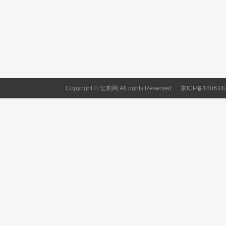
Copyright © 亿豹网 All rights Reserved.
京ICP备180634