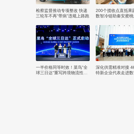
检察监督推动专项整改 快递
200个揽收点直抵果
三轮车不再“带病”违规上路跑
数智冷链助秦安蜜桃
方
一半价格同等时效！菜鸟"全
深化供需精准对接 4
球三日达"重写跨境物流性价
特新企业代表走进数
比