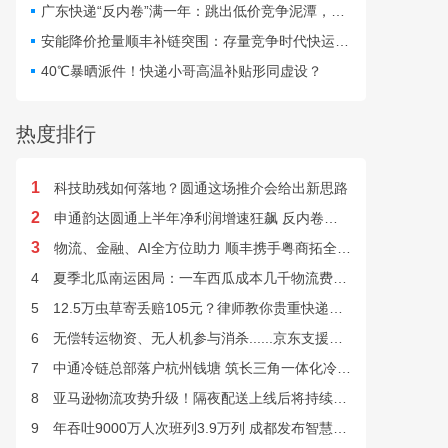
仅扰乱行业秩序，更直接威
广东快递“反内卷”满一年：跳出低价竞争泥潭，网点盈利与小哥收入双向改善
胁群众寄递安全与公共安
安能降价抢量顺丰补链突围：存量竞争时代快运行业该如何突破发展困局？
全。
40℃暴晒派件！快递小哥高温补贴形同虚设？
热度排行
1
科技助残如何落地？圆通这场推介会给出新思路
2
申通韵达圆通上半年净利润增速狂飙 反内卷效果显现
3
物流、金融、AI全方位助力 顺丰携手粤商拓全球市场
4
夏季北瓜南运困局：一车西瓜成本几千物流费上万谁来解？
5
12.5万虫草寄丢赔105元？律师教你贵重快递丢失如何维权
6
无偿转运物资、无人机参与消杀......京东支援广西灾后重建
7
中通冷链总部落户杭州钱塘 筑长三角一体化冷链中枢基地
8
亚马逊物流攻势升级！隔夜配送上线后将持续挤压快递巨头
9
年吞吐9000万人次班列3.9万列 成都发布智慧物流“双清单”