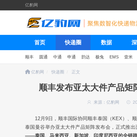
亿豹网
首页
快递圈
数据
深
顺丰
圆通
中通
申通
韵达
极兔
EMS
壹米
亿豹网
快递圈
正文
顺丰发布亚太大件产品矩
来源：亿豹网
2
12月9日，顺丰国际协同顺丰泰国（KEX）、
泰国曼谷举办亚太大件产品矩阵发布会，正式推出面
——泰国、马来西亚、新加坡、印度尼西亚的全链