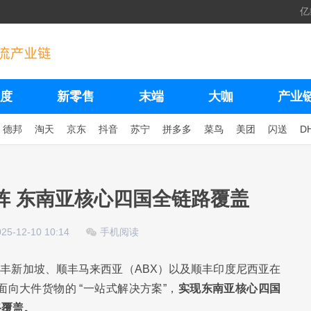
亿
度
新零售
末端
大咖
产业
德邦
淘天
京东
抖音
苏宁
拼多多
菜鸟
美团
闪送
D
阵 东南亚核心四国全链路覆盖
025-12-10 10:14
手机阅读
顺丰新加坡、顺丰马来西亚（ABX）以及顺丰印度尼西亚在
向大件货物的 “一站式解决方案”，
实现东南亚核心四国
路覆盖。