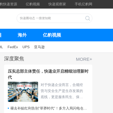
豹快递资源
亿豹视频
快递观察家
手机亿豹网
链
海外
亿豹视频
HL
FedEx
UPS
亚马逊
深度聚焦
MORE+
压实总部主体责任，快递业开启精细治理新时
代
对于快递企业而言，合规经
营与安全生产是生存发展的
底线，更是服务民生、保障
物流畅通的核心责任，频繁
褪去补贴红利告别“草莽时代”！多方入局闪电仓要靠什么打赢即时零售争夺战？
的违规处罚与安全隐患，不