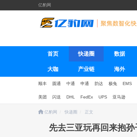
亿豹网
首页
快递圈
数据
大咖
产业链
海外
顺丰
圆通
中通
申通
韵达
极兔
EMS
美团
闪送
DHL
FedEx
UPS
亚马逊
亿豹网
快递圈
正文
先去三亚玩再回来抱孙