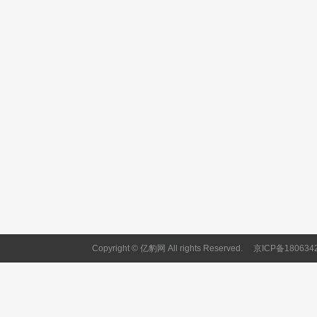
Copyright © 亿豹网 All rights Reserved.
京ICP备180634