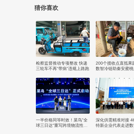
猜你喜欢
检察监督推动专项整改 快递
200个揽收点直抵果
三轮车不再“带病”违规上路跑
数智冷链助秦安蜜桃
方
一半价格同等时效！菜鸟"全
深化供需精准对接 4
球三日达"重写跨境物流性价
特新企业代表走进数
比