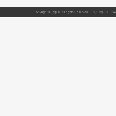
Copyright © 亿豹网 All rights Reserved.
京ICP备180634