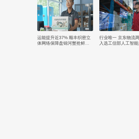
运能提升近37% 顺丰织密立
行业唯一 京东物流
体网络保障盘锦河蟹抢鲜出
入选工信部人工智能
辽
例