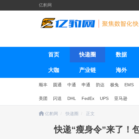
亿豹网
首页
快递圈
数据
大咖
产业链
海外
顺丰
圆通
中通
申通
韵达
极兔
EMS
美团
闪送
DHL
FedEx
UPS
亚马逊
亿豹网
快递圈
正文
快递“瘦身令”来了！