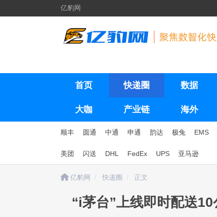
亿豹网
首页
快递圈
数据
大咖
产业链
海外
顺丰
圆通
中通
申通
韵达
极兔
EMS
美团
闪送
DHL
FedEx
UPS
亚马逊
亿豹网
快递圈
正文
“i茅台”上线即时配送1