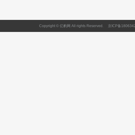
Copyright © 亿豹网 All rights Reserved.
京ICP备180634