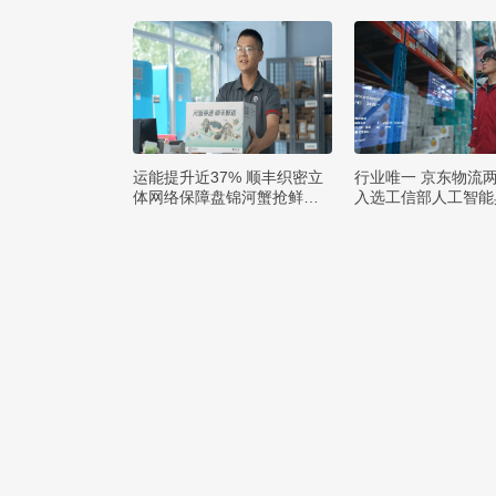
运能提升近37% 顺丰织密立
行业唯一 京东物流
体网络保障盘锦河蟹抢鲜出
入选工信部人工智能
辽
例