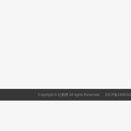
Copyright © 亿豹网 All rights Reserved.
京ICP备180634