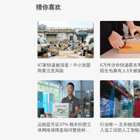
猜你喜欢
47家快递被清退！中小加盟
6万件涉诈快递匿名
商要注意风险
陌生包裹有人3天被骗
运能提升近37% 顺丰织密立
行业唯一 京东物流
体网络保障盘锦河蟹抢鲜出
入选工信部人工智能
辽
例