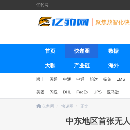
亿豹网
首页
快递圈
数据
大咖
产业链
海外
顺丰
圆通
中通
申通
韵达
极兔
EMS
美团
闪送
DHL
FedEx
UPS
亚马逊
亿豹网
快递圈
正文
中东地区首张无人