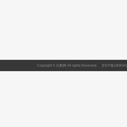
Copyright © 亿豹网 All rights Reserved.
京ICP备180634