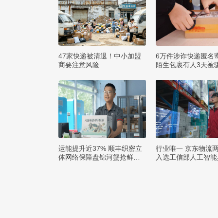
47家快递被清退！中小加盟
6万件涉诈快递匿名
商要注意风险
陌生包裹有人3天被骗
运能提升近37% 顺丰织密立
行业唯一 京东物流
体网络保障盘锦河蟹抢鲜出
入选工信部人工智能
辽
例