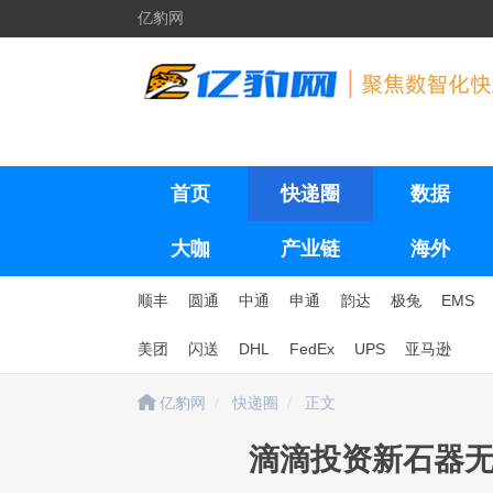
亿豹网
首页
快递圈
数据
大咖
产业链
海外
顺丰
圆通
中通
申通
韵达
极兔
EMS
美团
闪送
DHL
FedEx
UPS
亚马逊
亿豹网
快递圈
正文
滴滴投资新石器无