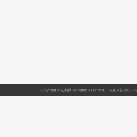
Copyright © 亿豹网 All rights Reserved.
京ICP备180634