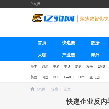
亿豹网
首页
快递圈
数据
大咖
产业链
海外
顺丰
圆通
中通
申通
韵达
极兔
EMS
美团
闪送
DHL
FedEx
UPS
亚马逊
亿豹网
深度
正文
快递企业反内