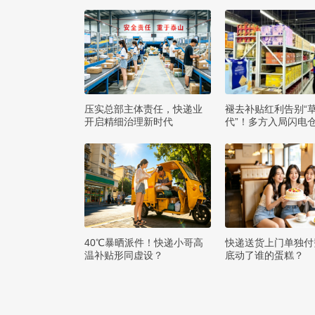
压实总部主体责任，快递业
褪去补贴红利告别“
开启精细治理新时代
代”！多方入局闪电
么打赢即时零售争夺
40℃暴晒派件！快递小哥高
快递送货上门单独付
温补贴形同虚设？
底动了谁的蛋糕？