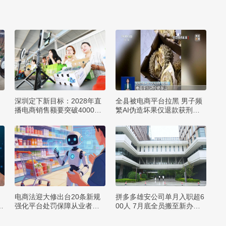
深圳定下新目标：2028年直
全县被电商平台拉黑 男子频
播电商销售额要突破4000亿
繁AI伪造坏果仅退款获刑一
元
年
电商法迎大修出台20条新规
拼多多雄安公司单月入职超6
亿
强化平台处罚保障从业者权
00人 7月底全员搬至新办公
益
楼