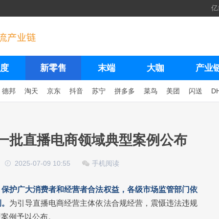
亿
度
新零售
末端
大咖
产业
德邦
淘天
京东
抖音
苏宁
拼多多
菜鸟
美团
闪送
D
 一批直播电商领域典型案例公布
2025-07-09 10:55
手机阅读
，保护广大消费者和经营者合法权益，各级市场监管部门依
例。
为引导直播电商经营主体依法合规经营，震慑违法违规
型案例予以公布。