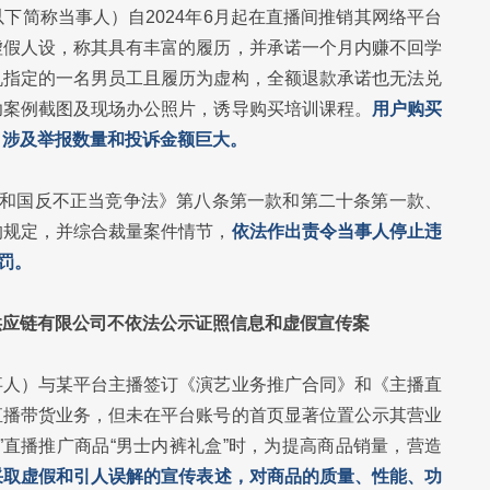
下简称当事人）自2024年6月起在直播间推销其网络平台
虚假人设，称其具有丰富的履历，并承诺一个月内赚不回学
机指定的一名男员工且履历为虚构，全额退款承诺也无法兑
功案例截图及现场办公照片，诱导购买培训课程。
用户购买
，涉及举报数量和投诉金额巨大。
共和国反不正当竞争法》第八条第一款和第二十条第一款、
的规定，并综合裁量案件情节，
依法作出责令当事人停止违
罚。
供应链有限公司不依法公示证照信息和虚假宣传案
事人）与某平台主播签订《演艺业务推广合同》和《主播直
直播带货业务，但未在平台账号的首页显著位置公示其营业
”直播推广商品“男士内裤礼盒”时，为提高商品销量，营造
采取虚假和引人误解的宣传表述，对商品的质量、性能、功