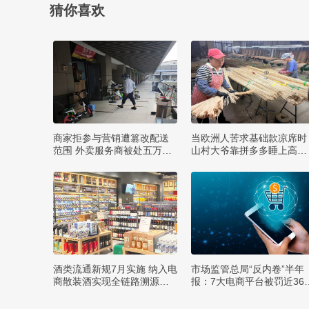
猜你喜欢
商家拒参与营销遭篡改配送
当欧洲人苦求基础款凉席时
范围 外卖服务商被处五万罚
山村大爷靠拼多多睡上高端
款
款
酒类流通新规7月实施 纳入电
市场监管总局“反内卷”半年
商散装酒实现全链路溯源监
报：7大电商平台被罚近36
管
元