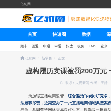
亿豹网
首页
快递圈
数据
深
顺丰
圆通
中通
申通
韵达
极兔
EMS
壹米
亿豹网
新零售
正文
虚构履历卖课被罚200万元
来源：央视新闻
作者：王婧
为加强直播电商监管，
综合整治“内卷式”竞争
法履职尽责，近期查办了一批直播电商领域典型案
行为，共同营造网络交易良好生态，现选取一批典