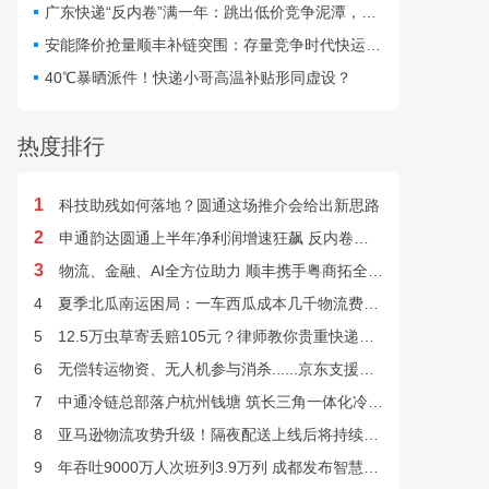
仅扰乱行业秩序，更直接威
广东快递“反内卷”满一年：跳出低价竞争泥潭，网点盈利与小哥收入双向改善
胁群众寄递安全与公共安
安能降价抢量顺丰补链突围：存量竞争时代快运行业该如何突破发展困局？
全。
40℃暴晒派件！快递小哥高温补贴形同虚设？
热度排行
1
科技助残如何落地？圆通这场推介会给出新思路
2
申通韵达圆通上半年净利润增速狂飙 反内卷效果显现
3
物流、金融、AI全方位助力 顺丰携手粤商拓全球市场
4
夏季北瓜南运困局：一车西瓜成本几千物流费上万谁来解？
5
12.5万虫草寄丢赔105元？律师教你贵重快递丢失如何维权
6
无偿转运物资、无人机参与消杀......京东支援广西灾后重建
7
中通冷链总部落户杭州钱塘 筑长三角一体化冷链中枢基地
8
亚马逊物流攻势升级！隔夜配送上线后将持续挤压快递巨头
9
年吞吐9000万人次班列3.9万列 成都发布智慧物流“双清单”