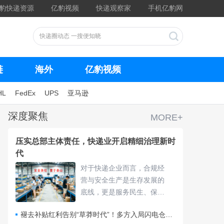
豹快递资源
亿豹视频
快递观察家
手机亿豹网
链
海外
亿豹视频
HL
FedEx
UPS
亚马逊
深度聚焦
MORE+
压实总部主体责任，快递业开启精细治理新时
代
对于快递企业而言，合规经
营与安全生产是生存发展的
底线，更是服务民生、保障
物流畅通的核心责任，频繁
褪去补贴红利告别“草莽时代”！多方入局闪电仓要靠什么打赢即时零售争夺战？
的违规处罚与安全隐患，不