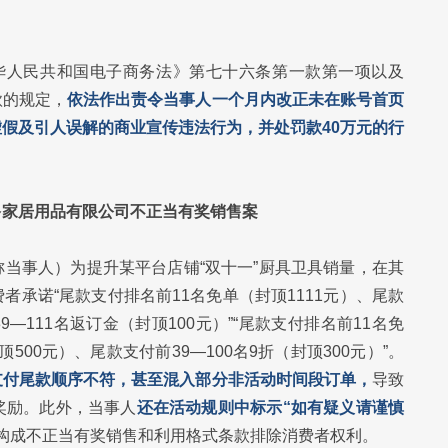
华人民共和国电子商务法》第七十六条第一款第一项以及
款的规定，
依法作出责令当事人一个月内改正未在账号首页
假及引人误解的商业宣传违法行为，并处罚款40万元的行
多家居用品有限公司不正当有奖销售案
当事人）为提升某平台店铺“双十一”厨具卫具销量，在其
承诺“尾款支付排名前11名免单（封顶1111元）、尾款
9—111名返订金（封顶100元）”“尾款支付排名前11名免
500元）、尾款支付前39—100名9折（封顶300元）”。
支付尾款顺序不符，甚至混入部分非活动时间段订单，
导致
奖励。此外，当事人
还在活动规则中标示“如有疑义请谨慎
构成不正当有奖销售和利用格式条款排除消费者权利。