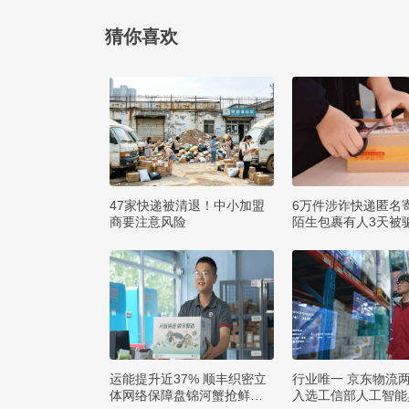
猜你喜欢
47家快递被清退！中小加盟
6万件涉诈快递匿名
商要注意风险
陌生包裹有人3天被骗
运能提升近37% 顺丰织密立
行业唯一 京东物流
体网络保障盘锦河蟹抢鲜出
入选工信部人工智能