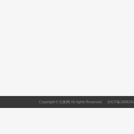
Copyright © 亿豹网 All rights Reserved.
京ICP备180634