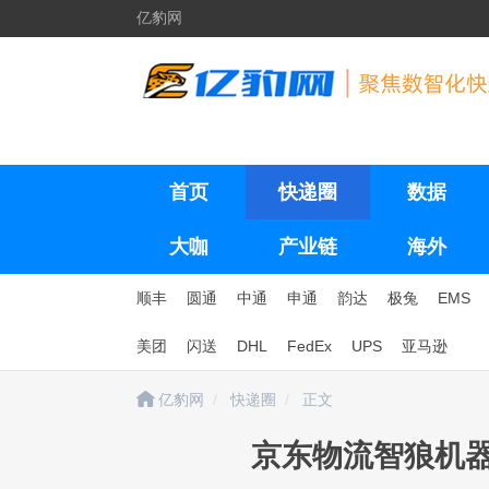
亿豹网
首页
快递圈
数据
大咖
产业链
海外
顺丰
圆通
中通
申通
韵达
极兔
EMS
美团
闪送
DHL
FedEx
UPS
亚马逊
亿豹网
快递圈
正文
京东物流智狼机