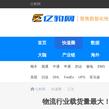
亿豹网
首页
快递圈
数据
大咖
产业链
海外
顺丰
圆通
中通
申通
韵达
极兔
EMS
美团
闪送
DHL
FedEx
UPS
亚马逊
亿豹网
快递圈
正文
物流行业载货量最大！