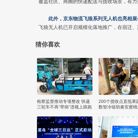
覆盖社区、商圈的快递配送与揽收场景，有力
此外，京东物流飞狼系列无人机也亮相展会，
飞狼无人机已开启规模化落地推广，在宿迁、
猜你喜欢
检察监督推动专项整改 快递
200个揽收点直抵果
三轮车不再“带病”违规上路跑
数智冷链助秦安蜜桃
方