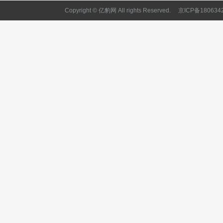
Copyright © 亿豹网 All rights Reserved.
京ICP备180634